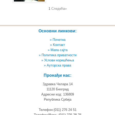
1
Следећа»
Основни линкови:
» Почетна
» Контакт
» Мапа сајта
» Политика приватности
» Услови коришћења
» Ауторска права
Пронађи нас:
Здравка Челара 14
11120 Београд
Адресни код: 136809
Република Србија
Телефон:(011) 276 24 51
Телефон/Факс: (011) 276 28 76