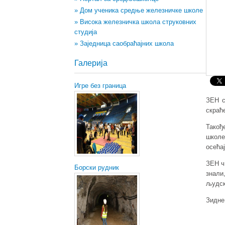
» Дом ученика средње железничке школе
» Висока железничка школа струковних
студија
» Заједница саобраћајних школа
Галерија
Игре без граница
ЗЕН
скраћ
Такођ
школе
осећа
ЗЕН ч
Борски рудник
знали
људск
Зидне