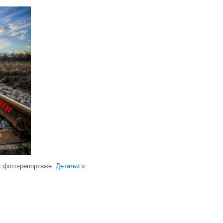
ји фото-репортаже.
Детаљи »