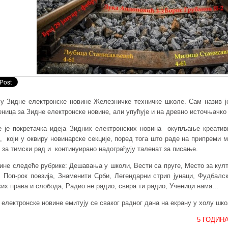
су Зидне електронске новине Железничке техничке школе. Сам назив ј
еница за Зидне електронске новине, али упућује и на древно источњачк
е је покретачка идеја Зидних електронских новина окупљање креатив
, који у оквиру новинарске секције, поред тога што раде на припреми м
ј за тимски рад и континуирано надограђују таленат за писање.
ине следеће рубрике: Дешавања у школи, Вести са пруге, Место за култ
, Поп-рок поезија, Знаменити Срби, Легендарни стрип јунаци, Фудбалск
их права и слобода, Радио не радио, свира ти радио, Ученици нама...
 електронске новине емитују се сваког радног дана на екрану у холу шко
5 ГОДИНА СА В