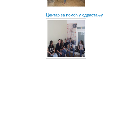
Центар за помоћ у одрастању