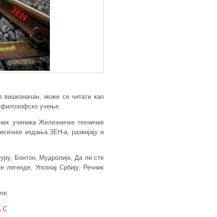
е вишезначан, може се читати као
о филозофско учење.
них ученика Железничке техничке
есечног издања ЗЕН-а, развијају и
уру, Бонтон, Мудролије, Да ли сте
е легенде, Упознај Србију, Речник
ле.
АМА!