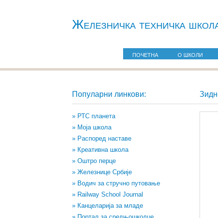
Железничкa техничка школ
ПОЧЕТНА
О ШКОЛИ
Популарни линкови:
Зидн
» РТС планета
» Моја школа
» Распоред наставе
» Креативна школа
» Оштро перце
» Железнице Србије
» Водич за стручно путовање
» Railway School Journal
» Канцеларија за младе
» Портал за средњошколце