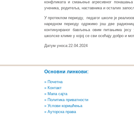
конфликата и смањење агресивног понашања 
ученика, родитеља, наставника и осталих запос
У протеклом периоду, педагог школе је реализо
наредном периоду одржимо још две радиониц
континуираног бављења овим питањима јесу
школске климе у којој се сви осећају добро и 
Датум уноса:22.04.2024
Основни линкови:
» Почетна
» Контакт
» Мапа сајта
» Политика приватности
» Услови коришћења
» Ауторска права