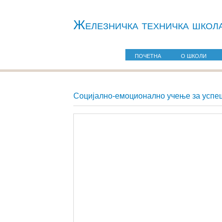
Железничкa техничка школ
ПОЧЕТНА
О ШКОЛИ
Социјално-емоционално учење за успе