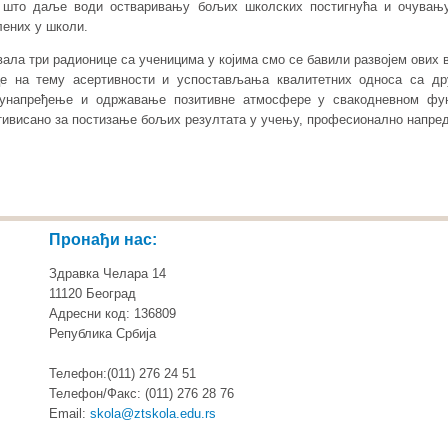
што даље води остваривању бољих школских постигнућа и очувању
лених у школи.
вала три радионице са ученицима у којима смо се бавили развојем ових
е на тему асертивности и успостављања квалитетних односа са др
 унапређење и одржавање позитивне атмосфере у свакодневном фу
мотивисано за постизање бољих резултата у учењу, професионално напред
Пронађи нас:
Здравка Челара 14
11120 Београд
Адресни код: 136809
Република Србија
Телефон:(011) 276 24 51
Телефон/Факс: (011) 276 28 76
Email:
skola@ztskola.edu.rs