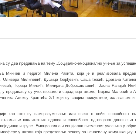
жана су два предавања на тему „Социјално-емоционално учење за успешн
а Минчев и педагог Милена Ракита, која је и реализовала предав
ић, Оливера Милићевић, Душица Ђорђевић, Саша Ђокић, Драгана Китан
чевић, Горица Миљић, Милијана Добросављевић, Јасна Рапајић Или
, у предавању су учествовале и сараднице школе, Бојана Маловић и 
ченика Алексу Крантића 3/1 који су својим присуством, залагањем и
.
ије као што су саморазумевање или свест о себи, способност емп
постављање квалитетних односа и способност одговорног доношења 
 појединца и групе. Емоционална и социјална писменост учесника у обр
мосфере у школи која представља основу за ненасилну комуникацију,