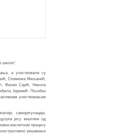
е школе“.
ања, а учествовали су
овић, Споменка Миљанић,
ћ, Филип Сајић, Никола
Анђела Јеремић. Посебно
 активним учествовањем
атије, саморегулација,
одлука јесу вештине од
азовно-васпитном процесу
 конструктивно решавање