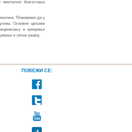
 менталног благостања
 вештина. Планирамо да у
угима. Основни циљеви
нкцинисању и креирање
овање и лични развој.
ПОВЕЖИ СЕ: