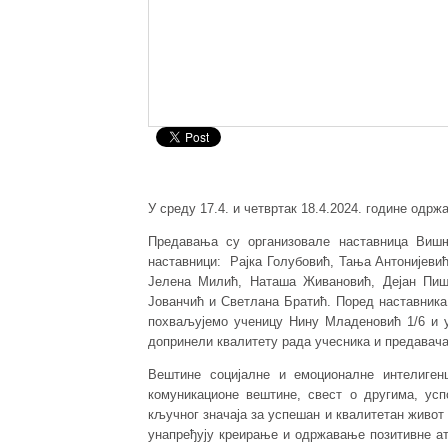
У среду 17.4. и четвртак 18.4.2024. године одр
Предавања су организовале наставница Вишњ
наставници: Рајка Голубовић, Тања Антонијев
Јелена Милић, Наташа Живановић, Дејан Пиш
Јованчић и Светлана Братић. Поред наставника
похваљујемо ученицу Нину Младеновић 1/6 и у
допринели квалитету рада учесника и предавача
Вештине социјалне и емоционалне интелигенц
комуникационе вештине, свест о другима, ус
кључног значаја за успешан и квалитетан живот
унапређују креирање и одржавање позитивне ат