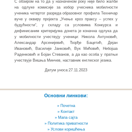
С обзиром на то да у назначеном року није било жалби
на одлуке комисије за избор учесника мобилности
ученика четвртог разреда образовног профила Техничар
вуче у оквиру пројекта „Учење кроз праксу – успех у
будућности“, у складу са условима Конкурса и
дефинисаним критеријума донета је коначна одлука да
у мобилности учествују ученици: Никола Антуновић,
Александар Арсенијевић, Ђорђе Бацетић, Дејан
Ивановић, Василије Јанковић, Вук Мићовић, Небојша
Раденковић и Бојан Стеванов, а да као особа у пратњи
учествује Вишња Минчев, наставник енглеског језика.
Датум уноса:27.11.2023
Основни линкови:
» Почетна
» Контакт
» Мапа сајта
» Политика приватности
» Услови коришћења