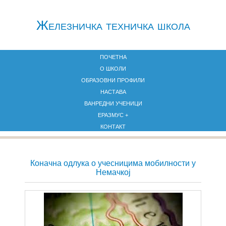
Железничкa техничка школа
ПОЧЕТНА
О ШКОЛИ
ОБРАЗОВНИ ПРОФИЛИ
НАСТАВА
ВАНРЕДНИ УЧЕНИЦИ
ЕРАЗМУС +
КОНТАКТ
Коначна одлука о учесницима мобилности у
Немачкој