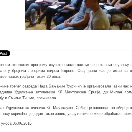
овном школском програму изузетно мало пажње се поклања очувању се
але у бројним логорима широм Европе. Овај јавни час je имаo за
ање наших грађана током 20 века.
енике трећег разреда Нада Бањанин Ђуричић је организовала јавни час 
едница Удружења заточеника КЛ Маутхаузен Србије, др Милан Кољ
ију и Смиља Тишма, преживела.
кат Удружење заточеника КЛ Маутхаузен Србије је заснован на збирци 
м часу коришћен је један такав запис, уз аутентично живо обраћање пре
 уноса:06.06.2016