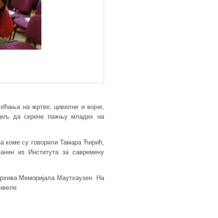
ћања на жртве, цивилне и војне,
 циљ да скрене пажњу младих на
на коме су говорили Тамара Ћирић,
анин из Института за савремену
архива Меморијала Маутхаузен. На
живеле.