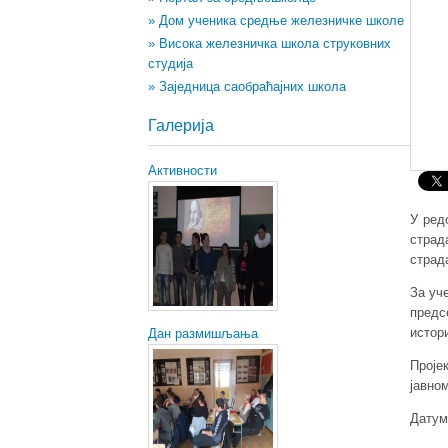
» Дом ученика средње железничке школе
» Висока железничка школа струковних
студија
» Заједница саобраћајних школа
Галерија
Активности
У ред
страд
страд
За уч
предс
истор
Дан размишљања
Проје
јавно
Датум