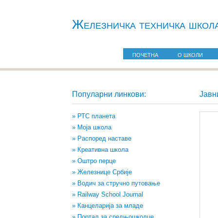
Железничкa техничка школ
ПОЧЕТНА
О ШКОЛИ
Популарни линкови:
Јавн
» РТС планета
» Моја школа
» Распоред наставе
» Креативна школа
» Оштро перце
» Железнице Србије
» Водич за стручно путовање
» Railway School Journal
» Канцеларија за младе
» Портал за средњошколце