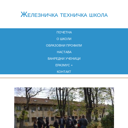
Железничкa техничка школа
ПОЧЕТНА
О ШКОЛИ
ОБРАЗОВНИ ПРОФИЛИ
НАСТАВА
ВАНРЕДНИ УЧЕНИЦИ
ЕРАЗМУС +
КОНТАКТ
Посета Старом Сајмишту