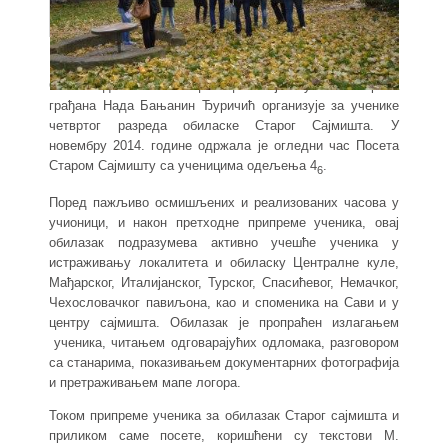
Сваке године наставница социологије и устава и права
грађана Нада Бањанин Ђуричић организује за ученике
четвртог разреда обиласке Старог Сајмишта. У
новембру 2014. године одржала је огледни час Посета
Старом Сајмишту са ученицима одељења 4
.
6
Поред пажљиво осмишљених и реализованих часова у
учионици, и након претходне припреме ученика, овај
обилазак подразумева активно учешће ученика у
истраживању локалитета и обиласку Централне куле,
Мађарског, Италијанског, Турског, Спасићевог, Немачког,
Чехословачког павиљона, као и споменика на Сави и у
центру сајмишта. Обилазак је пропраћен излагањем
ученика, читањем одговарајућих одломака, разговором
са станарима, показивањем документарних фотографија
и претраживањем мапе логора.
Током припреме ученика за обилазак Старог сајмишта и
приликом саме посете, коришћени су текстови М.