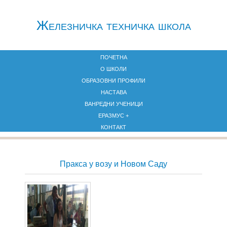
Железничкa техничка школа
ПОЧЕТНА
О ШКОЛИ
ОБРАЗОВНИ ПРОФИЛИ
НАСТАВА
ВАНРЕДНИ УЧЕНИЦИ
ЕРАЗМУС +
КОНТАКТ
Пракса у возу и Новом Саду