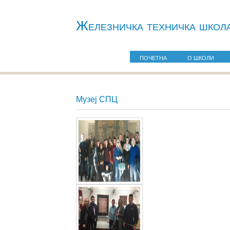
Железничкa техничка школ
ПОЧЕТНА
О ШКОЛИ
Музеј СПЦ