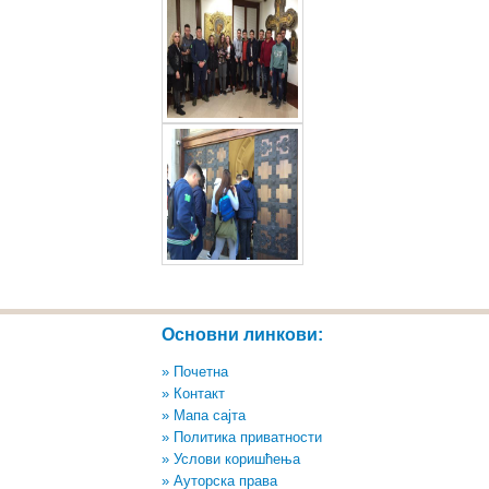
Основни линкови:
» Почетна
» Контакт
» Мапа сајта
» Политика приватности
» Услови коришћења
» Ауторска права