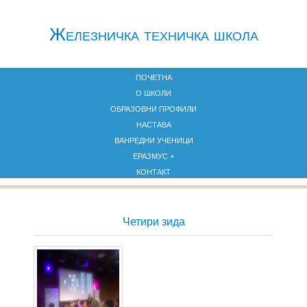
Железничкa техничка школа
ПОЧЕТНА
О ШКОЛИ
ОБРАЗОВНИ ПРОФИЛИ
НАСТАВА
ВАНРЕДНИ УЧЕНИЦИ
ЕРАЗМУС +
КОНТАКТ
Четири зида